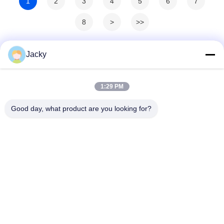
1
2
3
4
5
6
7
8
>
>>
Jacky
1:29 PM
Good day, what product are you looking for?
Guangzhou Ruihe New Material Technology
Co., Ltd
ywb-wx@ruihe168.com
86--13660165505
Số 117 Đại lộ Fengshen, Phố Xiuquan, Quận Huadu,
Quảng Châu, Trung Quốc