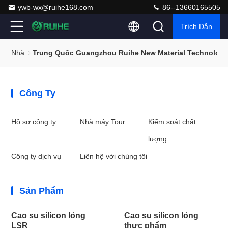
ywb-wx@ruihe168.com
86--13660165505
Trích Dẫn
Nhà
Trung Quốc Guangzhou Ruihe New Material Technology
Công Ty
Hồ sơ công ty
Nhà máy Tour
Kiểm soát chất
lượng
Công ty dịch vụ
Liên hệ với chúng tôi
Sản Phẩm
Cao su silicon lỏng
Cao su silicon lỏng
LSR
thực phẩm