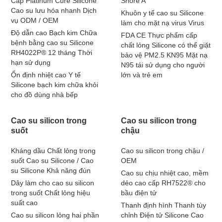
Cáp Platinum Cure Silicone
Shore A
Cao su lưu hóa nhanh Dịch
Khuôn y tế cao su Silicone
vụ ODM / OEM
làm cho mặt nạ virus Virus
Độ dẫn cao Bạch kim Chữa
FDA CE Thực phẩm cấp
bệnh bằng cao su Silicone
chất lỏng Silicone có thể giặt
RH4022P® 12 tháng Thời
bảo vệ PM2.5 KN95 Mặt nạ
hạn sử dụng
N95 tái sử dụng cho người
Ổn định nhiệt cao Y tế
lớn và trẻ em
Silicone bạch kim chữa khỏi
cho đồ dùng nhà bếp
Cao su silicon trong
Cao su silicon trong
suốt
chậu
Kháng dầu Chất lỏng trong
Cao su silicon trong chậu /
suốt Cao su Silicone / Cao
OEM
su Silicone Khả năng đùn
Cao su chịu nhiệt cao, mềm
Dây làm cho cao su silicon
dẻo cao cấp RH7522® cho
trong suốt Chất lỏng hiệu
bầu điện tử
suất cao
Thanh định hình Thanh tùy
Cao su silicon lỏng hai phần
chỉnh Điện tử Silicone Cao