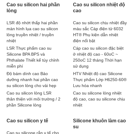
Cao su silicon hai phần
Cao su silicon nhiệt độ
lỏng
cao
LSR độ nhớt thấp hai phần
Cao su silicon chịu nhiệt đầy
màn hình lụa cao su silicon
màu sắc Cáp điện tử 6032
lỏng truyền nhiệt / truyền
HT® Phụ kiện dẫn nhiệt
nhiệt
điện nổi bật
LSR Thực phẩm cao su
Cáp cao su silicon đặc biệt
Silicone BPA BPS và
ở nhiệt độ cao - 60oC ~
Phthalate Thiết kế tùy chỉnh
250oC 12 tháng Thời hạn
miễn phí
sử dụng
Độ bám dính cao Bảo
HTV Nhiệt độ cao Silicone
dưỡng nhanh hai phần cao
Thực phẩm Lớp H6250-60®
su silicon lỏng cho vải hẹp
Lưu hóa nhanh
Cao su silicon lỏng LSR
Cao su silicone lỏng nhiệt
thân thiện với môi trường / 2
độ cao, cao su silicone chịu
phần Silicone lỏng
nhiệt
Cao su silicon y tế
Silicone khuôn làm cao
su
Cao su silicone rắn y tế cho