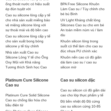
ống thoát nước có hiệu suất
BPA Free Silicone Khuôn
ép đùn tuyệt vời
Làm Cao su / Tùy chỉnh cho
bé bú Bình
Cao su silicone lỏng cấp y tế
cho nhà sản xuất miếng bảo
UV Light Kháng chất lỏng
vệ miệng silicone lỏng với
Silicones Cao su cho em bé
sự thoải mái và độ bền cao
An toàn mềm núm vú / làm
dịu
Cao su silicone lỏng cấp y tế
cho sản xuất bong bóng
Khuôn silicon lỏng trong
silicone y tế tùy chỉnh
suốt có thể làm cho cao su
đúc nhựa PU chính xác
Nhà sản xuất Cao su
Silicone Lỏng Y tế cho Ống
Khuôn nến cao có độ giãn
Oxy Mũi với Khả năng
dài làm cao su / cao su
Tương thích Sinh học Cao
silicon mờ
Platinum Cure Silicone
Cao su silicon đặc
Cao su
Cao su silicon có độ giãn dài
Platinum Cure Solid Silicone
cao cho lớp thực phẩm y tế
Cao su chống lão hóa cho
Độ bền nhiệt độ Độ cứng
bầu điện tử
cao su silicon cứng 10-85