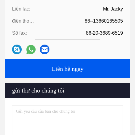
Liên lạc:
Mr. Jacky
điện thoại:
86--13660165505
Số fax:
86-20-3689-6519
Liên hệ ngay
gửi thư cho chúng tôi