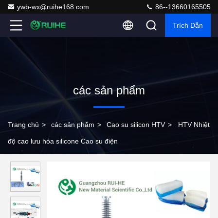
ywb-wx@ruihe168.com
86--13660165505
Trích Dẫn
các sản phẩm
Trang chủ
>
các sản phẩm
>
Cao su silicon HTV
>
HTV Nhiệt
độ cao lưu hóa silicone Cao su điện