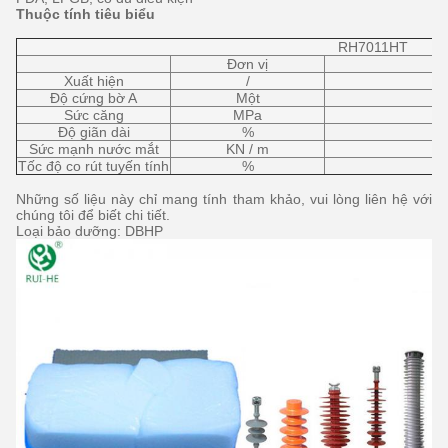
Thuộc tính tiêu biểu
RH7011HT
Đơn vị
Xuất hiện
/
Độ cứng bờ A
Một
Sức căng
MPa
Độ giãn dài
%
Sức mạnh nước mắt
KN / m
Tốc độ co rút tuyến tính
%
Những số liệu này chỉ mang tính tham khảo, vui lòng liên hệ với
chúng tôi để biết chi tiết.
Loại bảo dưỡng: DBHP