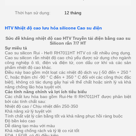
Thời hạn sử dụng:
12 tháng
HTV Nhiệt độ cao lưu hóa silicone Cao su điện
Sức đề kháng
nhiệt độ cao
HTV Truyền tải điện bằng cao su
Silicon rắn 7/7 HT
Sự miêu tả
Cao su silicon Rui - He® RH7011HT HTV có rất nhiều ứng dụng.
Cao su silicon rắn nhiệt độ cao chủ yếu được sử dụng cho ngành
công nghiệp ô tô, điện và điện tử, con dấu cơ khí và các
sản
phẩm
nhiệt độ cao
khác.
Điều này bao gồm một loạt các nhiệt độ dịch vụ (-50 đến + 250 °
C, hoặc thậm chí -90 ° C đến + 350 ° C đối với các công thức đặc
biệt), không có tác dụng gây hại về thể chất hoặc sinh lý và khả
năng chống lão hóa tuyệt vời.
Các tính năng chính và lợi ích tiêu biểu
Các chất lưu hóa bao gồm Rui-He ® RH7011HT được phân biệt
bởi các tính chất sau:
Nhiệt độ cao / Chịu nhiệt đến 250-350
Khả năng xử lý tuyệt vời
Tính chất vật lý cân bằng tốt và khả năng phục hồi ràng buộc
Độ bền kéo cao
Dễ dàng tạo
màu
với màu
Khả năng chống rách và tỷ lệ co rút tốt
FDA, LFGB, có đủ điều kiện