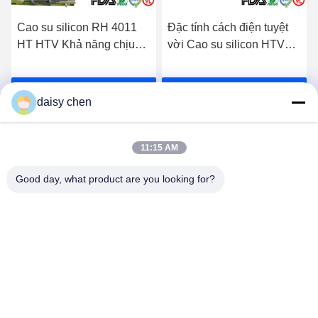
Cao su silicon RH 4011
Đặc tính cách điện tuyệt
HT HTV Khả năng chịu
vời Cao su silicon HTV
nhiệt độ cực cao 90 -
RH 5011 HT cho các bộ
300oC
phận điện tử
Nhận giá tốt nhất
Nhận giá tốt nhất
daisy chen
11:15 AM
Good day, what product are you looking for?
Guangzhou Ruihe New Material Technology
Co., Ltd
ywb-wx@ruihe168.com
86--13660165505
Số 117 Đại lộ Fengshen, Phố Xiuquan, Quận Huadu,