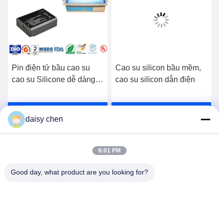
Pin điện tử bầu cao su
Cao su silicon bầu mềm,
cao su Silicone dễ dàng
cao su silicon dẫn điện
sắc tố
Nhận giá tốt nhất
Nhận giá tốt nhất
daisy chen
6:01 PM
Good day, what product are you looking for?
Guangzhou Ruihe New Material Technology
Co., Ltd