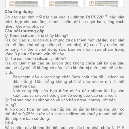
Các ứng dụng
®
Do các đặc tính nổi bật của cao su silicon RH7022P
đặc biệt
thích hợp cho các ống, thanh, chấm dứt co ngót lạnh, ống cách
nhiệt, khớp và phá vỡ.
Câu hỏi thường gặp
Q: Khuôn silicon có bị cháy không?
Trả lời: Cao su silicon của chúng tôi đã thêm một vật liệu đặc biệt
có thể tăng khả năng chống chịu với nhiệt độ cao.
Tuy nhiên, nó
bị nóng khi thêm chất đóng rắn.
Bạn nên bán sản phẩm trong
vòng 3 phút để tránh vấn đề này.
Q: Tại sao khuôn silicon lại nhờn?
Trả lời: Bản thân cao su silicon đúc không chứa bất kỳ loại dầu
nào, vì vậy nó sẽ không có dầu.
Nếu khuôn bị nhờn, có thể vì hai
lý do:
Bạn thêm dầu silicon hợp chất (hợp chất của dầu silicon và
dầu trắng).
Dầu trắng không phải là dầu silicon mà là một
loại hóa dầu.
Nhà cung cấp của bạn thêm nhiều dầu silicon khi họ sản
xuất cao su silicon hoặc giảm độ cứng của cao su silicon.
Q: Tại sao cao su silicon có vẻ khô bên ngoài nhưng ướt bên
trong?
A: Nó được hóa rắn sau khi hấp thụ độ ẩm từ không khí.
Bạn có
thể thêm 0,05% nước vào cao su silicon và khuấy nhanh với tốc
độ thấp khi bạn sử dụng.
Để ý
Sản phẩm này không thể tiếp xúc với các hợp chất chứa N, P, S