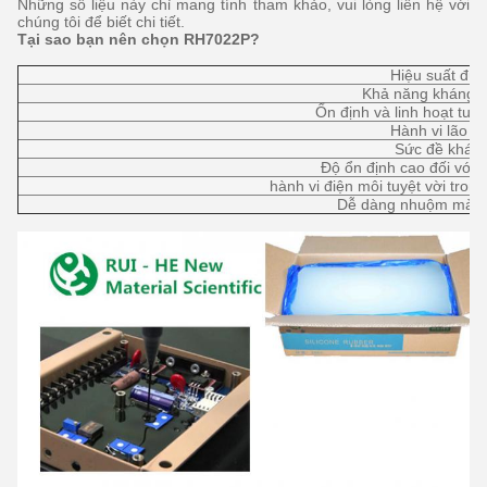
Những số liệu này chỉ mang tính tham khảo, vui lòng liên hệ với
chúng tôi để biết chi tiết.
Tại sao bạn nên chọn RH7022P?
Hiệu suất đùn 
Khả năng kháng 
Ổn định và linh hoạt tuyệ
Hành vi lão hó
Sức đề kháng 
Độ ổn định cao đối với o
hành vi điện môi tuyệt vời tron
Dễ dàng nhuộm màu 