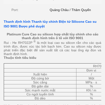
Port:
Quảng Châu / Thâm Quyến
Thanh định hình Thanh tùy chỉnh Điện tử Silicone Cao su
ISO 9001 Được phê duyệt
Platinum Cure Cao su silicon hợp chất tùy chỉnh cho các
thanh định hình trên ô tô với ISO 9001
®
Rui - He RH7022P
là một loại cao su silicon rắn cho các quá
trình đùn, được xúc tác bởi bạch kim.
Cao su silicon này được
phát triển đặc biệt để sản xuất tất cả các loại ống ép đùn và
thanh định hình.
Thuộc tính tiêu biểu
RH702
Đơn vị
Xuất hiện
/
Độ cứng bờ
Một
Sức căng
MPa · s
Độ giãn dài
%
Sức mạnh nước mắt
KN / m
Co ngót tuyến tính
%
Độ dẻo
%