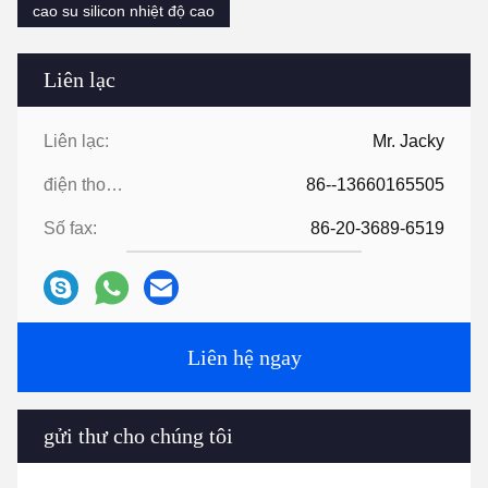
cao su silicon nhiệt độ cao
Liên lạc
Liên lạc:
Mr. Jacky
điện thoại:
86--13660165505
Số fax:
86-20-3689-6519
Liên hệ ngay
gửi thư cho chúng tôi