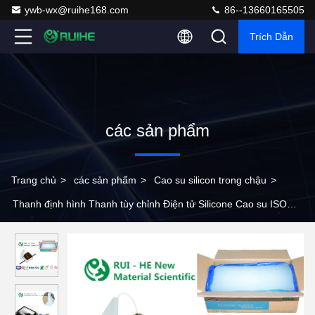
ywb-wx@ruihe168.com
86--13660165505
Trích Dẫn
các sản phẩm
Trang chủ
>
các sản phẩm
>
Cao su silicon trong chậu
>
Thanh định hình Thanh tùy chỉnh Điện tử Silicone Cao su ISO
9001 Được phê duyệt