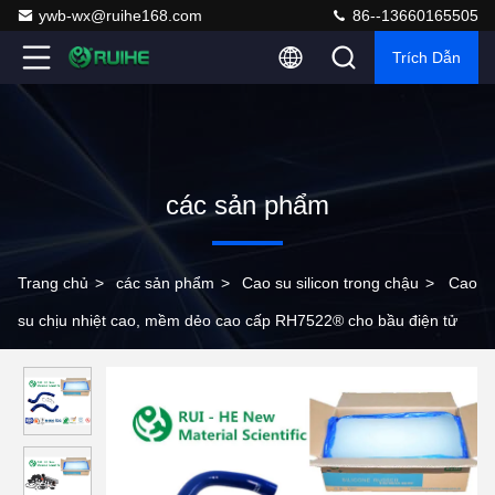
ywb-wx@ruihe168.com
86--13660165505
Trích Dẫn
các sản phẩm
Trang chủ
>
các sản phẩm
>
Cao su silicon trong chậu
>
Cao
su chịu nhiệt cao, mềm dẻo cao cấp RH7522® cho bầu điện tử