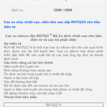
Dịch vụ:
ODM / OEM
Cao su chịu nhiệt cao, mềm dẻo cao cấp RH7522® cho bầu
điện tử
®
Cao su silicon đặc RH7522
Độ ổn định nhiệt cao cho bầu
điện tử và các bộ phận điện
Sự miêu tả
RUI-HE RH7522 ® là một loại cao su silicon rắn cho các quá trình
đùn, được xúc tác bởi bạch kim.
Cao su silicon này được phát
triển đặc biệt để sản xuất tất cả các loại ống ép đùn và thanh
định hình.
Các tính năng và lợi ích chính
Hiệu suất đùn tuyệt vời
Khả năng kháng màu vàng cao
Ổn định và linh hoạt tuyệt vời ở nhiệt độ thấp
Hành vi lão hóa nổi bật
Sức đề kháng thời tiết
Độ ổn định cao đối với ozone và tia cực tím
hành vi điện môi tuyệt vời trong một phạm vi nhiệt độ rộng
Dễ dàng nhuộm màu với bột màu LSR
Thuộc tính tiêu biểu
Rh7522 ®