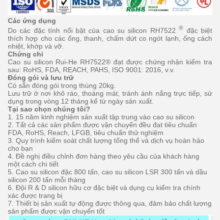
Các ứng dụng
®
Do các đặc tính nổi bật của cao su silicon RH7522
đặc biệt
thích hợp cho các ống, thanh, chấm dứt co ngót lạnh, ống cách
nhiệt, khớp và vỡ.
Chứng chỉ
Cao su silicon Rui-He RH7522® đạt được chứng nhận kiểm tra
sau: RoHS, FDA, REACH, PAHS, ISO 9001: 2016, v.v.
Đóng gói và
lưu trữ
Có sẵn đóng gói trong thùng 20kg.
Lưu trữ ở nơi khô ráo, thoáng mát, tránh ánh nắng trực tiếp, sử
dụng trong vòng 12 tháng kể từ ngày sản xuất.
Tại sao chọn chúng tôi?
1. 15 năm kinh nghiệm sản xuất tập trung vào cao su silicon
2. Tất cả các sản phẩm được vận chuyển đều đạt tiêu chuẩn
FDA, RoHS, Reach, LFGB, tiêu chuẩn thử nghiệm
3. Quy trình kiểm soát chất lượng tổng thể và dịch vụ hoàn hảo
cho bạn
4. Đề nghị điều chỉnh đơn hàng theo yêu cầu của khách hàng
một cách chi tiết
5. Cao su silicon đặc 800 tấn, cao su silicon LSR 300 tấn và dầu
silicon 200 tấn mỗi tháng
6. Đội R & D silicon hữu cơ đặc biệt và dụng cụ kiểm tra chính
xác được trang bị
7. Thiết bị sản xuất tự động được thông qua, đảm bảo chất lượng
sản phẩm được vận chuyển tốt