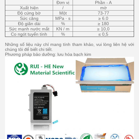
Đơn vị
Phần - A
Xuất hiện
/
mờ
Độ cứng bờ
Một
73-77
Sức căng
MPa · s
≥ 6.0
Độ giãn dài
%
≥ 180
Sức mạnh nước mắt
KN / m
≥ 10,0
Co ngót tuyến tính
%
≤ 0,5
Những số liệu này chỉ mang tính tham khảo, vui lòng liên hệ với
chúng tôi để biết chi tiết.
Phương pháp bảo dưỡng: lưu hóa bạch kim