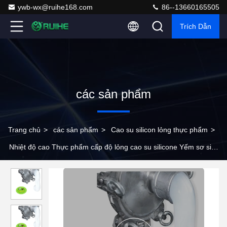
ywb-wx@ruihe168.com
86--13660165505
Trích Dẫn
các sản phẩm
Trang chủ
>
các sản phẩm
>
Cao su silicon lỏng thực phẩm
>
Nhiệt độ cao Thực phẩm cấp độ lỏng cao su silicone Yếm sơ sinh
cho trẻ mới biết đi