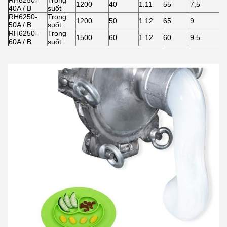
RH6250-
Trong
1200
40
1.11
55
7,5
5
40A / B
suốt
RH6250-
Trong
1200
50
1.12
65
9
5
50A / B
suốt
RH6250-
Trong
1500
60
1.12
60
9.5
5
60A / B
suốt