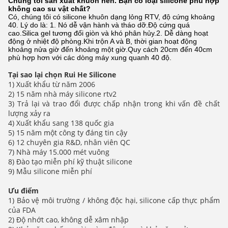
Chúng tôi sản xuất khuôn nến.
Bạn có loại silicone phù hợp
không
cao su
vật chất?
Có, chúng tôi có silicone khuôn dạng lỏng RTV, độ cứng khoảng
40. Lý do là: 1. Nó dễ vận hành và tháo dỡ.Độ cứng quá
cao.Silica gel tương đối giòn và khó phân hủy.2. Dễ dàng hoạt
động ở nhiệt độ phòng.Khi trộn A và B, thời gian hoạt động
khoảng nửa giờ đến khoảng một giờ.Quy cách 20cm đến 40cm
phù hợp hơn với các dòng máy xung quanh 40 độ.
Tại sao lại chọn Rui He Silicone
1) Xuất khẩu từ năm 2006
2) 15 năm nhà máy silicone rtv2
3) Trả lại và trao đổi được chấp nhận trong khi vấn đề chất
lượng xảy ra
4) Xuất khẩu sang 138 quốc gia
5) 15 năm một công ty đáng tin cậy
6) 12 chuyên gia R&D, nhân viên QC
7) Nhà máy 15.000 mét vuông
8) Đào tạo miễn phí kỹ thuật silicone
9) Mẫu silicone miễn phí
Ưu điểm
1) Bảo vệ môi trường / không độc hại, silicone cấp thực phẩm
của FDA
2) Độ nhớt cao, không dễ xâm nhập