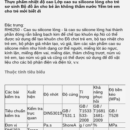
Thực phẩm nhiệt độ cao Lớp cao su silicone lỏng cho trẻ
sơ sinh Bộ đồ ăn cho bé ăn không thấm nước Yếm trẻ em
cho trẻ mới biết đi
Đặc trưng:
RH6250 - Cao su silicone lỏng - là cao su silicone lỏng hai thành
phần đóng rắn bằng bạch kim để chế tạo khuôn ép.Nó có thể
được sử dụng để tạo khuôn cho Đồ chơi trẻ em, bộ tạo nhiệt cho
trẻ em, bộ phận giả nhân tạo, vú giả, làm các sản phẩm cao su
silicone mềm như hình dạng cơ thể người, miếng lót áo ngực,
kính lặn, miếng đệm vai, miếng dán, thảm chống trượt, núm vú
trẻ em, tạo núm vú giả và cũng có thể được sử dụng để đổ vật
liệu cho các bộ phận điện và điện tử, v.v.
Thuộc tính tiêu biểu
Khả
Độ bền
Các bài
Xuất
Tỉ
năng
K
Độ nhớt
Độ cứng
kéo
kiểm tra
hiện
trọng
phục
k
(MPa)
hồi
GB /
GB /
Kiểm tra
Tiêu chuẩn
GB /
T1533
T1681
GB /
G
trực
DIN53019
kiểm tra
T531.1
533-
1681-
T528
T
quan
2008
2009
Đơn vị
/
Pa.s
ShoreA
g / cm³
%
MPa
%