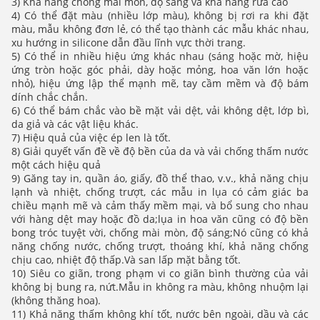
3) Khả năng chống mài mòn, độ sáng và khả năng rửa cao
4) Có thể đặt màu (nhiều lớp màu), không bị rơi ra khi đặt
màu, mẫu không đơn lẻ, có thể tạo thành các mẫu khác nhau,
xu hướng in silicone dẫn đầu lĩnh vực thời trang.
5) Có thể in nhiều hiệu ứng khác nhau (sáng hoặc mờ, hiệu
ứng tròn hoặc góc phải, dày hoặc mỏng, hoa văn lớn hoặc
nhỏ), hiệu ứng lập thể mạnh mẽ, tay cầm mềm và độ bám
dính chắc chắn.
6) Có thể bám chắc vào bề mặt vải dệt, vải không dệt, lớp bì,
da giả và các vật liệu khác.
7) Hiệu quả của việc ép len là tốt.
8) Giải quyết vấn đề về độ bền của da và vải chống thấm nước
một cách hiệu quả
9) Găng tay in, quần áo, giấy, đồ thể thao, v.v., khả năng chịu
lạnh và nhiệt, chống trượt, các mẫu in lụa có cảm giác ba
chiều mạnh mẽ và cảm thấy mềm mại, và bổ sung cho nhau
với hàng dệt may hoặc đồ da;lụa in hoa văn cũng có độ bền
bong tróc tuyệt vời, chống mài mòn, độ sáng;Nó cũng có khả
năng chống nước, chống trượt, thoáng khí, khả năng chống
chịu cao, nhiệt độ thấp.Và san lấp mặt bằng tốt.
10) Siêu co giãn, trong phạm vi co giãn bình thường của vải
không bị bung ra, nứt.Mẫu in không ra màu, không nhuộm lại
(không thăng hoa).
11) Khả năng thấm không khí tốt, nước bên ngoài, dầu và các