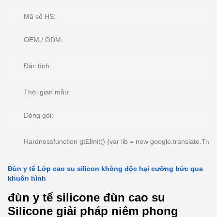
Mã số HS:
OEM / ODM:
Đặc tính:
Thời gian mẫu:
Đóng gói:
Hardnessfunction gtElInit() {var lib = new google.translate.Tran
Đùn y tế Lớp cao su silicon không độc hại cưỡng bức qua
khuôn hình
đùn y tế silicone đùn cao su
Silicone giải pháp niêm phong