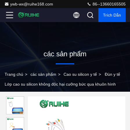
ywb-wx@ruihe168.com
86--13660165505
Trích Dẫn
các sản phẩm
Trang chủ
>
các sản phẩm
>
Cao su silicon y tế
>
Đùn y tế
Lớp cao su silicon không độc hại cưỡng bức qua khuôn hình