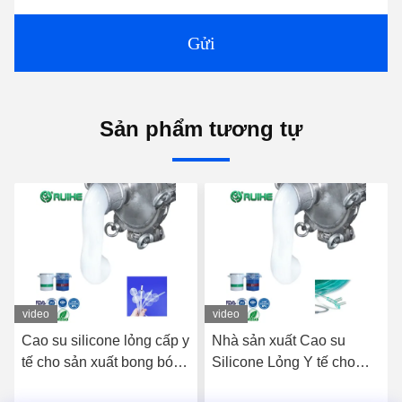
Gửi
Sản phẩm tương tự
video
video
vid
Cao su silicone lỏng cấp y
Nhà sản xuất Cao su
Cao
tế cho sản xuất bong bóng
Silicone Lỏng Y tế cho
bền
silicone y tế tùy chỉnh
Ống Oxy Mũi với Khả
biể