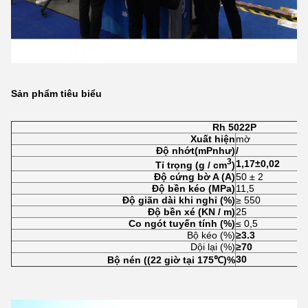
Sản phẩm tiêu biểu
Rh 5022P
Xuất hiện
mờ
Độ nhớt
(mP
như)
/
3
1,17
±
0,02
Tỉ trọng (
g / cm
)
Độ cứng bờ A (A)
50 ± 2
Độ bền kéo (MPa)
11,5
Độ giãn dài khi nghỉ (%)
≥ 550
Độ bền xé (KN / m)
25
Co ngót tuyến tính (%)
≤ 0,5
Bộ kéo (%)
≥3.3
Dội lại (%)
≥70
30
Bộ nén ((22 giờ tại 175
℃)%