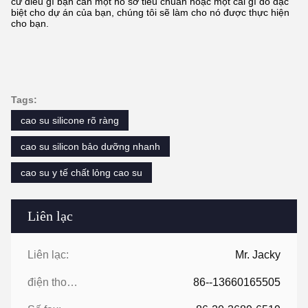
cứ điều gì bạn cần một hồ sơ tiêu chuẩn hoặc một cái gì đó đặc
biệt cho dự án của bạn, chúng tôi sẽ làm cho nó được thực hiện
cho bạn.
Tags:
cao su silicone rõ ràng
cao su silicon bảo dưỡng nhanh
cao su y tế chất lỏng cao su
Liên lạc
Liên lạc:
Mr. Jacky
điện thoại:
86--13660165505