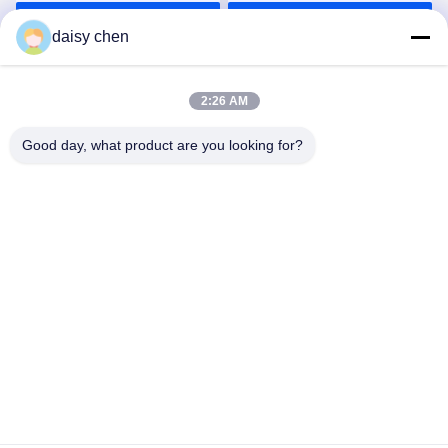
năng Tương thích Sinh
Nhận giá tốt nhất
Nhận giá tốt nhất
học Cao
daisy chen
2:26 AM
Good day, what product are you looking for?
Guangzhou Ruihe New Material Technology
Co., Ltd
ywb-wx@ruihe168.com
86--13660165505
Số 117 Đại lộ Fengshen, Phố Xiuquan, Quận Huadu,
Quảng Châu, Trung Quốc
Trung Quốc chất lượng tốt Cao su silicon lỏng LSR Nhà