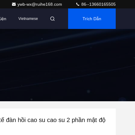
ywb-wx@ruihe168.com
86--13660165505
iện
Trích Dẫn
Vietnamese
tế đàn hồi cao su cao su 2 phần mật độ