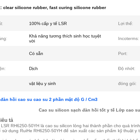
t:
clear silicone rubber
,
fast curing silicone rubber
t:
100% cấp y tế LSR
Lợi thế:
Khả năng tương thích sinh học tuyệt
ăng:
Incoterms:
vời
Có sẵn
Port:
ện:
Dịch
Độ nhớt:
vật liệu y sinh
đóng gói:
 đàn hồi cao su cao su 2 phần mật độ G / Cm3
Cao su silicon sạch đàn hồi tốt y tế Lớp cao su 
iêu tả
 LSR RH6250-50YH là cao su silicon lỏng hai thành phần cho quá trình
ể sử dụng RuiHe RH6250-50YH để sản xuất các sản phẩm kỹ thuật y tế v