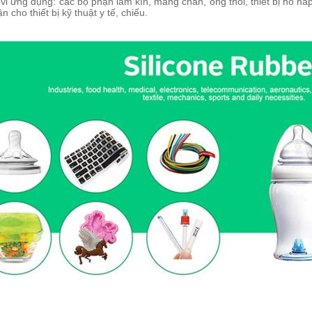
i ứng dụng: các bộ phận làm kín, màng chắn, ống thổi, thiết bị hô hấ
n cho thiết bị kỹ thuật y tế, chiếu.