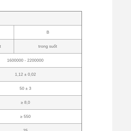
B
t
trong suốt
1600000 - 2200000
1,12 ± 0,02
50 ± 3
≥ 8,0
≥ 550
25