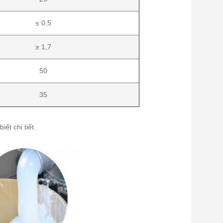
≤
0,5
≥ 1,7
50
35
ết chi tiết.