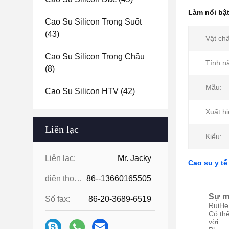
Làm nổi bậ
Cao Su Silicon Trong Suốt
(43)
Vật chấ
Cao Su Silicon Trong Chậu
Tính n
(8)
Mẫu:
Cao Su Silicon HTV
(42)
Xuất hi
Liên lạc
Kiểu:
Liên lạc:
Mr. Jacky
Cao su y tế
điện thoại:
86--13660165505
Sự m
Số fax:
86-20-3689-6519
RuiHe
Có th
vời.