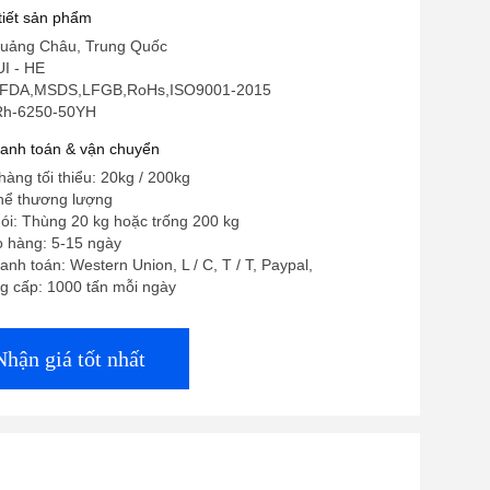
 tiết sản phẩm
uảng Châu, Trung Quốc
UI - HE
 FDA,MSDS,LFGB,RoHs,ISO9001-2015
Rh-6250-50YH
hanh toán & vận chuyển
hàng tối thiểu: 20kg / 200kg
thể thương lượng
 gói: Thùng 20 kg hoặc trống 200 kg
o hàng: 5-15 ngày
anh toán: Western Union, L / C, T / T, Paypal,
g cấp: 1000 tấn mỗi ngày
Nhận giá tốt nhất