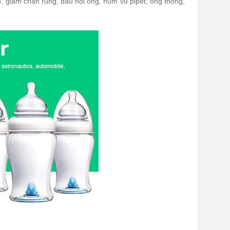
p, giảm chấn rung, đầu nối ống, núm vú pipet, ống thông,