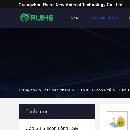
Guangzhou Ruihe New Material Technology Co., Ltd
Nhà
Các Sản Phẩm
Trang chủ
>
các sản phẩm
>
Cao su silicon y tế
>
Cao s
danh mục
Cao Su Silicon Lỏng LSR