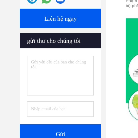
Phạm v
bộ phậ
Liên hệ ngay
gửi thư cho chúng tôi
Gửi