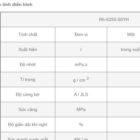
 tính
điển hình
Rh-6250-50YH
Tính chất
Đơn vị
Một
Xuất hiện
/
trong suố
Độ nhớt
mPa.s
3
Tỉ trọng
g / cm
Độ cứng bờ
A / JLS
Sức căng
MPa
Độ giãn dài khi nghỉ
%
Sức mạnh nước mắt
KN / m